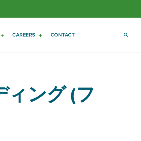
CAREERS
CONTACT
Open
Open
Investors
Careers
Sub
Sub
Navigation
Navigation
ィング (フ