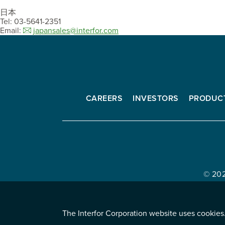
日本
Tel: 03-5641-2351
Email:
japansales@interfor.com
CAREERS
INVESTORS
PRODUC
Interfor
Corporation
© 20
The Interfor Corporation website uses cookies.