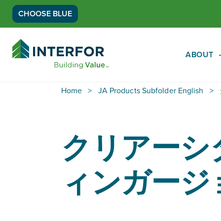
CHOOSE BLUE
Go
Back
ABOUT
to
Homepage
Home
JA Products Subfolder English
クリアーシダ
ィンガージ