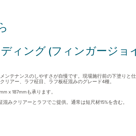
ら
ディング (フィンガージョイ
メンテナンスのしやすさが自慢です。現場施行前の下塗りと仕
クリアー、ラフ柾目、ラフ板柾混みのグレード4種。
1mm x 187mmも承ります。
 (実寸)は板柾混みクリアーとラフでご提供。通常は短尺材15%を含む。