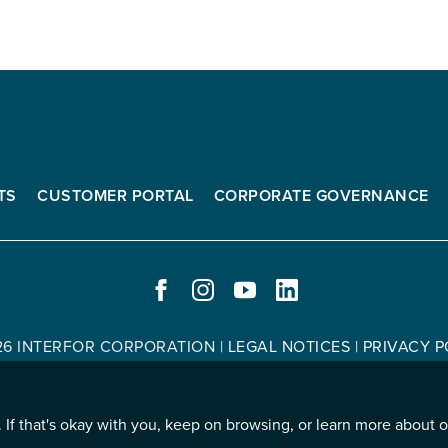
TS
CUSTOMER PORTAL
CORPORATE GOVERNANCE
FACEBOOK
INSTAGRAM
YOUTUBE
LINKEDIN
-
-
-
-
OPENS
OPENS
OPENS
OPENS
26 INTERFOR CORPORATION
|
LEGAL NOTICES
|
PRIVACY P
IN
IN
IN
IN
NEW
NEW
NEW
NEW
WINDOW.
WINDOW.
WINDOW.
WINDOW.
 If that's okay with you, keep on browsing, or learn more about 